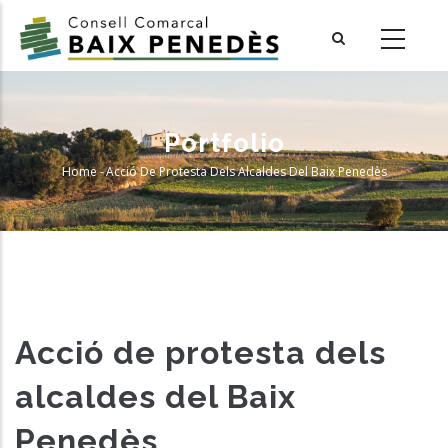
Skip
to
main
content
Portfolio
Home
-
Acció De Protesta Dels Alcaldes Del Baix Penedès
Breadcrumb
Acció de protesta dels
alcaldes del Baix
Penedès