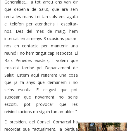
Generalitat… a tot arreu ens van dir
que depenia de Salut, que ara se’n
renta les mans i ni tan sols ens agafa
el telèfon per atendre’ns i escoltar-
nos. Des del mes de maig, hem
intentat en almenys 3 ocasions posar-
nos en contacte per mantenir una
reunió i no hem tingut cap resposta. El
Baix Penedès existeix, i volem que
existeixi també pel Departament de
Salut. Estem aquí reiterant una cosa
que ja fa anys que demanem i no
se'ns escolta. El disgust que pot
suposar que novament no se'ns
escolti, pot provocar que les
reivindicacions no siguin tan amables.”
El president del Consell Comarcal ha
recordat que “actualment, la pèrdua