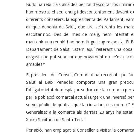
Budó ha rebut als alcaldes per tal d’escoltar-los i mirar
han mostrat el seu enuig i descontentament davant d’
diferents consellers, la expresidenta del Parlament, vam
dir que depenia de Salut, que ara se’n renta les mans
escoltar-nos. Des del mes de maig, hem intentat 
mantenir una reunió i no hem tingut cap resposta. El Ba
Departament de Salut. Estem aquí reiterant una cosa
disgust que pot suposar que novament no se'ns escolti
amables.”
El president del Consell Comarcal ha recordat que “ac
Salut al Baix Penedès comporta una gran preocup
l’obligatorietat de desplaçar-se fora de la comarca per 
per la població comarcal actual i urgeix una inversió per 
servei públic de qualitat que la ciutadania es mereix.” 
Generalitat a la comarca als darrers 20 anys ha estat
Xarxa Sanitària de Santa Tecla.
Per això, han emplaçat al Conseller a visitar la comarc