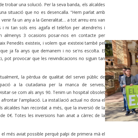
 de trobar una solució. Per la seva banda, els alcaldes
una situació que no es desencalla. “Hem parlat amb
 venir fa un any a la Generalitat… a tot arreu ens van
 i ni tan sols ens agafa el telèfon per atendre’ns i
en almenys 3 ocasions posar-nos en contacte per
ix Penedès existeix, i volem que existeixi també pel
 que ja fa anys que demanem i no se'ns escolta. El
, pot provocar que les reivindicacions no siguin tan
tualment, la pèrdua de qualitat del servei públic de
ació a la ciutadania per la manca de serveis,
visitar-se com als anys 90. Tenim un hospital obsolet
afrontar l'ampliació. La instal.lació actual no dona el
Els alcaldes han recordat a més, que la inversió de la
 de 0€. Totes les inversions han anat a càrrec de la
a el més aviat possible perquè palpi de primera mà el