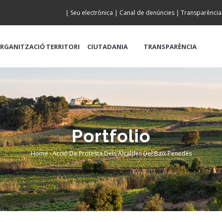
|
Seu electrònica
|
Canal de denúncies
|
Transparència
RGANITZACIÓ
TERRITORI
CIUTADANIA
TRANSPARÈNCIA
Portfolio
Home
-
Acció De Protesta Dels Alcaldes Del Baix Penedès
Breadcrumb