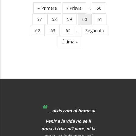
First
« Primera
Previous
‹ Prèvia
…
Page
56
Pagination
page
page
Page
57
Page
58
Page
59
Current
60
Page
61
page
Page
62
Page
63
Page
64
…
Next
Següent ›
page
Last
Última »
page
❝
❝
 educadors hem de
... aixís com al home al
La música, aq
r al davant, i quan
venir a la vida no se li
meravellós lleng
eix alguna cosa, o
dona á triar ni’l pare, ni la
universal, hauria 