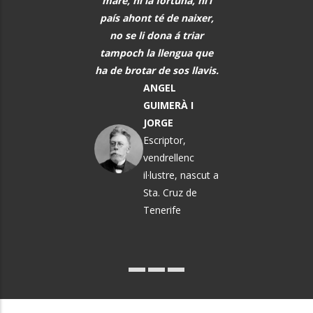
s i tot abans que
mare, ni la fortuna, ni’l
font de comunic
aregui, hem de
país ahont té de naixer,
entre tots els h
rar els alumnes per
no se li dona á triar
PAU CAS
ò que els vindrà a
tampoch la llengua que
DEFILLÓ
sobre.
ha de brotar de sos llavis.
Músic, n
MARTA
ANGEL
El Vendrel
ÀNGELA MATA
GUIMERÀ I
GARRIGA
JORGE
Política i
Escriptor,
pedagoga
vendrellenc
il·lustre, nascut a
Sta. Cruz de
Tenerife