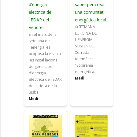
d'energia
saber per crear
elèctrica de
una comunitat
l'EDAR del
energètica local
♻️SETMANA
Vendrell
EUROPEA DE
En el marc de la
L'ENERGIA
setmana de
SOSTENIBLE.
l'energia, es
Xerrada
proposa la visita a
telemàtica:
les instal·lacions
"Sobirania
de generació
energètica.
d'energia
Medi
elèctrica de l'EDAR
de la riera de la
Bisba
Medi