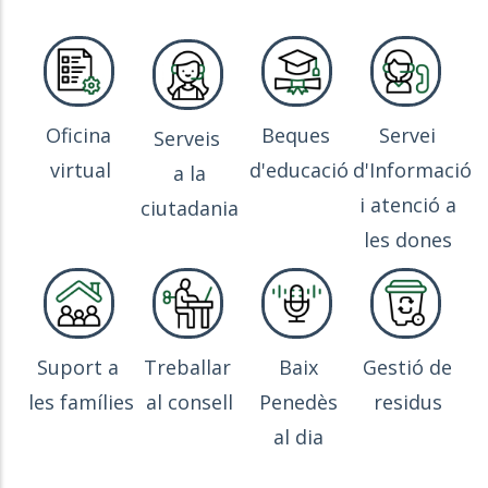
Oficina
Beques
Servei
Serveis
virtual
d'educació
d'Informació
a la
i atenció a
ciutadania
les dones
Suport a
Treballar
Baix
Gestió de
les famílies
al consell
Penedès
residus
al dia