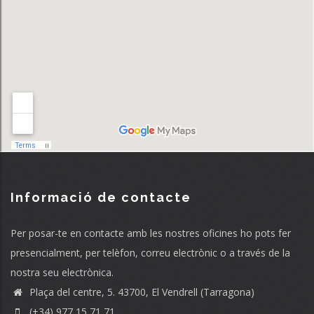
Informació de contacte
Per posar-te en contacte amb les nostres oficines ho pots fer
presencialment, per telèfon, correu electrònic o a través de la
nostra seu electrònica.
Plaça del centre, 5. 43700, El Vendrell (Tarragona)
(+34) 977 15 71 71