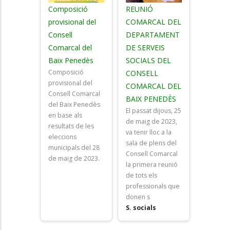
Composició
REUNIÓ
provisional del
COMARCAL DEL
Consell
DEPARTAMENT
Comarcal del
DE SERVEIS
Baix Penedès
SOCIALS DEL
Composició
CONSELL
provisional del
COMARCAL DEL
Consell Comarcal
BAIX PENEDÈS
del Baix Penedès
El passat dijous, 25
en base als
de maig de 2023,
resultats de les
va tenir lloc a la
eleccions
sala de plens del
municipals del 28
Consell Comarcal
de maig de 2023.
la primera reunió
de tots els
professionals que
donen s
S. socials