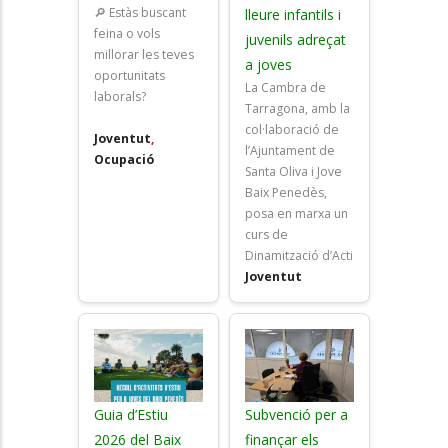
🔎 Estàs buscant
lleure infantils i
feina o vols
juvenils adreçat
millorar les teves
a joves
oportunitats
La Cambra de
laborals?
Tarragona, amb la
col·laboració de
Joventut
,
l’Ajuntament de
Ocupació
Santa Oliva i Jove
Baix Penedès,
posa en marxa un
curs de
Dinamització d’Acti
Joventut
Guia d’Estiu
Subvenció per a
2026 del Baix
finançar els