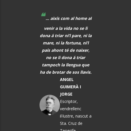
❝
❝
 educadors hem de
... aixís com al home al
La música, aq
r al davant, i quan
venir a la vida no se li
meravellós lleng
eix alguna cosa, o
dona á triar ni’l pare, ni la
universal, hauria 
s i tot abans que
mare, ni la fortuna, ni’l
font de comunic
aregui, hem de
país ahont té de naixer,
entre tots els h
rar els alumnes per
no se li dona á triar
PAU CAS
ò que els vindrà a
tampoch la llengua que
DEFILLÓ
sobre.
ha de brotar de sos llavis.
Músic, n
MARTA
ANGEL
El Vendrel
ÀNGELA MATA
GUIMERÀ I
GARRIGA
JORGE
Política i
Escriptor,
pedagoga
vendrellenc
il·lustre, nascut a
Sta. Cruz de
Tenerife