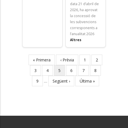
data 21 d’abril de
2026, ha aprovat
la concessió de
les subvencions
corresponents a
l’anualitat 2026
Altres
First
« Primera
Previous
‹ Prèvia
Page
1
Page
2
Pagination
page
page
Page
3
Page
4
Current
5
Page
6
Page
7
Page
8
page
Page
9
…
Next
Següent ›
Last
Última »
page
page