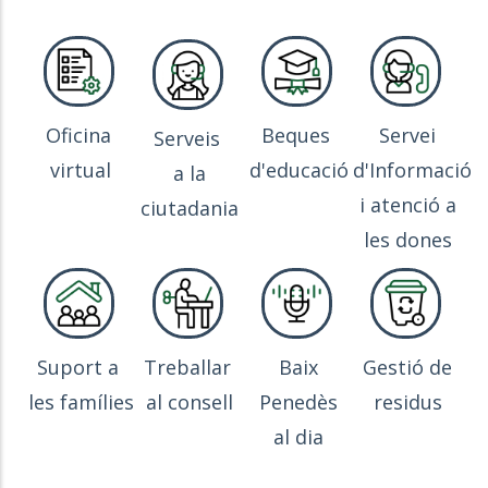
Oficina
Beques
Servei
Serveis
virtual
d'educació
d'Informació
a la
i atenció a
ciutadania
les dones
Suport a
Treballar
Baix
Gestió de
les famílies
al consell
Penedès
residus
al dia