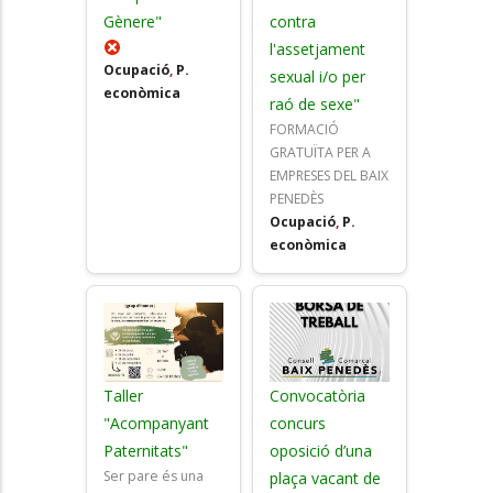
Gènere"
contra
l'assetjament
Ocupació
,
P.
sexual i/o per
econòmica
raó de sexe"
FORMACIÓ
GRATUÏTA PER A
EMPRESES DEL BAIX
PENEDÈS
Ocupació
,
P.
econòmica
Taller
Convocatòria
"Acompanyant
concurs
Paternitats"
oposició d’una
Ser pare és una
plaça vacant de