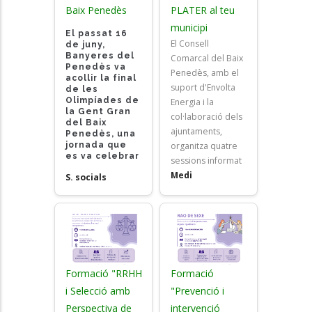
Baix Penedès
PLATER al teu
municipi
El passat 16
El Consell
de juny,
Banyeres del
Comarcal del Baix
Penedès va
Penedès, amb el
acollir la final
suport d'Envolta
de les
Olimpíades de
Energia i la
la Gent Gran
col·laboració dels
del Baix
ajuntaments,
Penedès, una
jornada que
organitza quatre
es va celebrar
sessions informat
Medi
S. socials
Formació "RRHH
Formació
i Selecció amb
"Prevenció i
Perspectiva de
intervenció