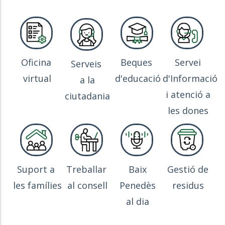
Oficina
Beques
Servei
Serveis
virtual
d'educació
d'Informació
a la
i atenció a
ciutadania
les dones
Suport a
Treballar
Baix
Gestió de
les famílies
al consell
Penedès
residus
al dia