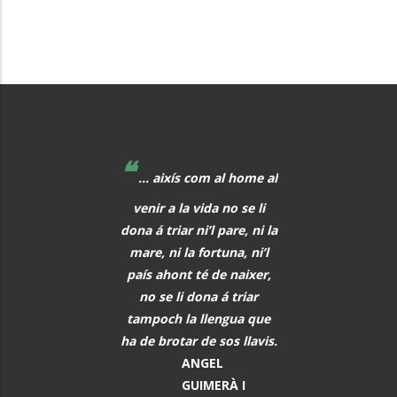
❝
❝
 educadors hem de
... aixís com al home al
La música, aq
r al davant, i quan
venir a la vida no se li
meravellós lleng
eix alguna cosa, o
dona á triar ni’l pare, ni la
universal, hauria 
s i tot abans que
mare, ni la fortuna, ni’l
font de comunic
aregui, hem de
país ahont té de naixer,
entre tots els h
rar els alumnes per
no se li dona á triar
PAU CAS
ò que els vindrà a
tampoch la llengua que
DEFILLÓ
sobre.
ha de brotar de sos llavis.
Músic, n
MARTA
ANGEL
El Vendrel
ÀNGELA MATA
GUIMERÀ I