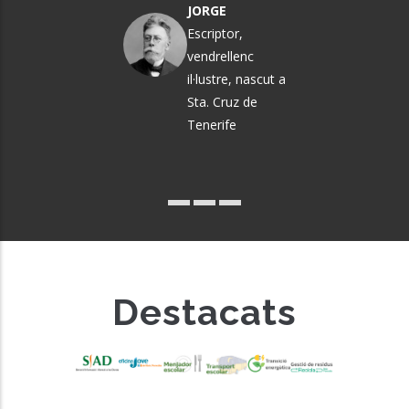
GARRIGA
JORGE
Política i
Escriptor,
pedagoga
vendrellenc
il·lustre, nascut a
Sta. Cruz de
Tenerife
Destacats