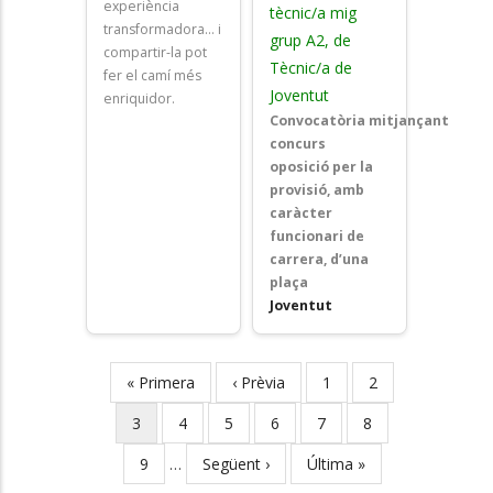
experiència
tècnic/a mig
transformadora... i
grup A2, de
compartir-la pot
Tècnic/a de
fer el camí més
Joventut
enriquidor.
Convocatòria mitjançant
concurs
oposició
per la
provisió, amb
caràcter
funcionari de
carrera, d’una
plaça
Joventut
First
« Primera
Previous
‹ Prèvia
Page
1
Page
2
Pagination
page
page
Current
3
Page
4
Page
5
Page
6
Page
7
Page
8
page
Page
9
…
Next
Següent ›
Last
Última »
page
page