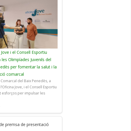
 Jove i el Consell Esportiu
 les Olimpíades Juvenils del
edès per fomentar la salut i la
ació comarcal
l Comarcal del Baix Penedès, a
l’Oficina Jove, i el Consell Esportiu
 esforços per impulsar les
t