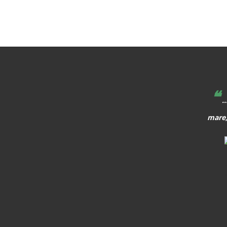
❝
hem de caminar al davant, i quan apareix alguna cosa, o
..
que aparegui, hem de preparar els alumnes per allò que els
mare,
vindrà a sobre.
MARTA ÀNGELA MATA GARRIGA
Política i pedagoga