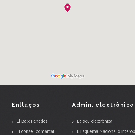
Enllaços
Admin. electrònica
El Baix Penedès
La seu electrònica
o
El consell comarcal
L'Esquema Nacional d'Interope