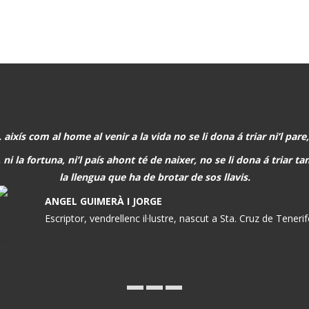
. aixís com al home al venir a la vida no se li dona á triar ni’l pare,
 ni la fortuna, ni’l país ahont té de naixer, no se li dona á triar 
la llengua que ha de brotar de sos llavis.
ANGEL GUIMERÀ I JORGE
Escriptor, vendrellenc il·lustre, nascut a Sta. Cruz de Teneri