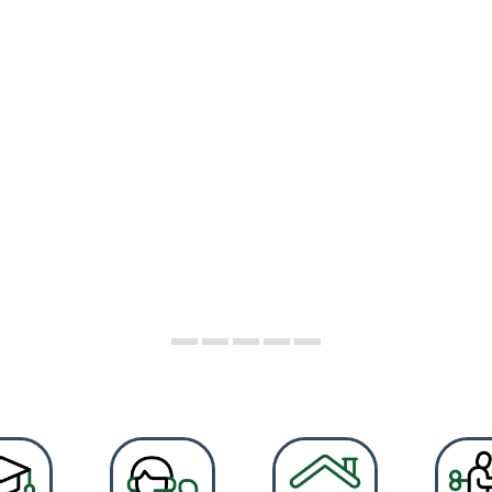
BAIX PE
paisatgística del nostre territori, va des de les platge