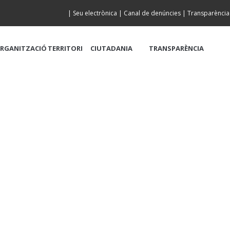
|
Seu electrònica
|
Canal de denúncies
|
Transparència
RGANITZACIÓ
TERRITORI
CIUTADANIA
TRANSPARÈNCIA
DE LA PLATJA A LA 