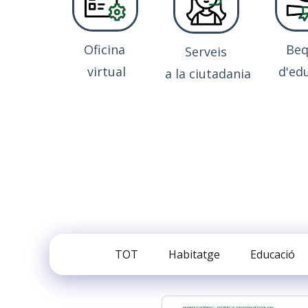
Oficina
Be
Serveis
virtual
d'ed
a la ciutadania
TOT
Habitatge
Educació