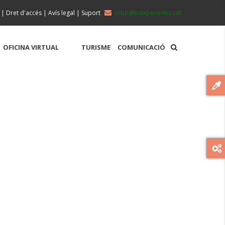
|
Dret d'accés
|
Avís legal
|
Suport
ccbp@baixpenedes.cat
OFICINA VIRTUAL
TURISME
COMUNICACIÓ
MUNTANYA