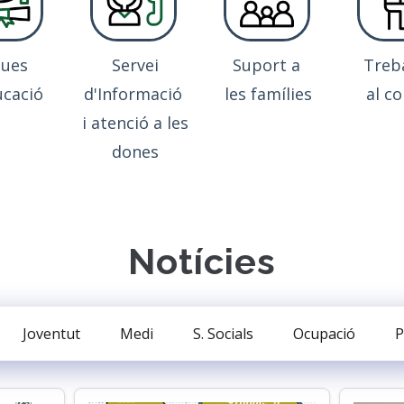
ques
Servei
Suport a
Treb
ucació
d'Informació
les famílies
al co
i atenció a les
dones
Notícies
Joventut
Medi
S. Socials
Ocupació
P