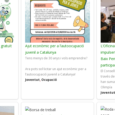
 gratuït
Ajut econòmic per a l’autoocupació
L’Oficina
juvenil a Catalunya
impulsen
Tens menys de 30 anys i vols emprendre?
Baix Pen
particip
Ara pots sol·licitar un ajut econòmic per a
El Consel
l’autoocupació juvenil a Catalunya!
través de 
Joventut
,
Ocupació
han sumat
Olimpía
Joventu