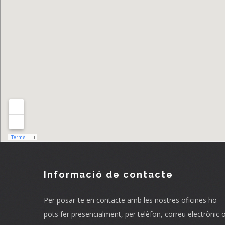
Informació de contacte
Per posar-te en contacte amb les nostres oficines ho
pots fer presencialment, per telèfon, correu electrònic 