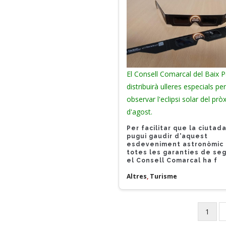
El Consell Comarcal del Baix 
distribuirà ulleres especials pe
observar l'eclipsi solar del pr
d'agost.
Per facilitar que la ciutad
pugui gaudir d'aquest
esdeveniment astronòmic
totes les garanties de se
el Consell Comarcal ha f
Altres
,
Turisme
Curren
1
Pagination
page