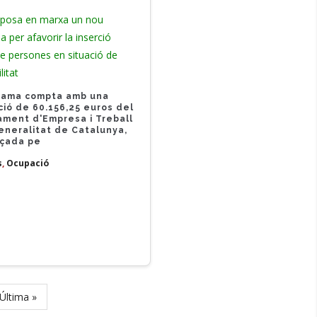
 posa en marxa un nou
 per afavorir la inserció
de persones en situació de
litat
grama compta amb una
ió de 60.156,25 euros del
ment d'Empresa i Treball
eneralitat de Catalunya,
nçada pe
s
,
Ocupació
Last
Última »
page