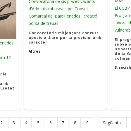
Convocatòria de sis places vacants
El CCBP
d'Administratius/ves pel Consell
Programa
Comarcal del Baix Penedès i creació
laboral 
borsa de treball
vulnerabi
Convocatòria mitjançant concurs
oposició lliure
per la provisió, amb
El pro
Penedès
caràcter
subvenc
Departa
r
Altres
de la G
òxim 12
cofina
S. social
ania
 amb
guretat,
t
Page
2
Page
3
Page
4
Page
5
Page
6
Page
7
Page
8
Page
9
…
Next
Següent ›
page