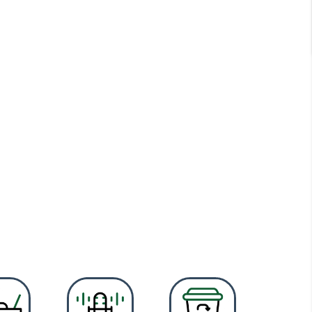
NEDÈS
s de la Costa Daurada a les muntanyes del Montmell.