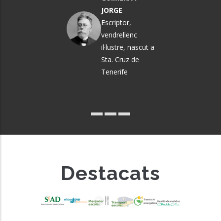
GARRIGA
JORGE
Política i
Escriptor,
pedagoga
vendrellenc
il·lustre, nascut a
Sta. Cruz de
Tenerife
Destacats