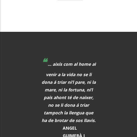
page
❝
❝
 educadors hem de
... aixís com al home al
La música, aq
r al davant, i quan
venir a la vida no se li
meravellós lleng
eix alguna cosa, o
dona á triar ni’l pare, ni la
universal, hauria 
s i tot abans que
mare, ni la fortuna, ni’l
font de comunic
aregui, hem de
país ahont té de naixer,
entre tots els h
rar els alumnes per
no se li dona á triar
PAU CAS
ò que els vindrà a
tampoch la llengua que
DEFILLÓ
sobre.
ha de brotar de sos llavis.
Músic, n
MARTA
ANGEL
El Vendrel
ÀNGELA MATA
GUIMERÀ I