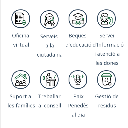
Oficina
Beques
Servei
Serveis
virtual
d'educació
d'Informació
a la
i atenció a
ciutadania
les dones
Suport a
Treballar
Baix
Gestió de
les famílies
al consell
Penedès
residus
al dia