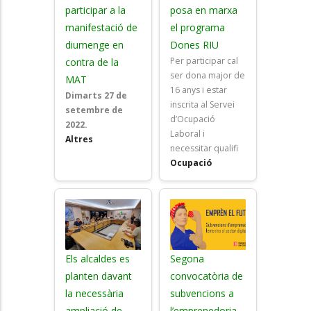
participar a la
posa en marxa
manifestació de
el programa
diumenge en
Dones RIU
Per participar cal
contra de la
ser dona major de
MAT
16 anys i estar
Dimarts 27 de
inscrita al Servei
setembre de
d’Ocupació
2022.
Laboral i
Altres
necessitar qualifi
Ocupació
Els alcaldes es
Segona
planten davant
convocatòria de
la necessària
subvencions a
ampliació de
l’emprenedoria