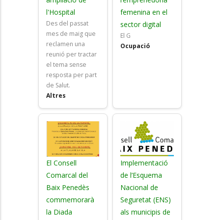
l'Hospital
femenina en el
Des del passat
sector digital
mes de maig que
E
l G
reclamen una
Ocupació
reunió per tractar
el tema sense
resposta per part
de Salut.
Altres
El Consell
Implementació
Comarcal del
de l’Esquema
Baix Penedès
Nacional de
commemorarà
Seguretat (ENS)
la Diada
als municipis de