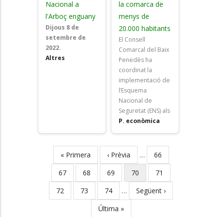
Nacional a
la comarca de
l'Arboç enguany
menys de
Dijous 8 de
20.000 habitants
setembre de
El Consell
2022.
Comarcal del Baix
Altres
Penedès ha
coordinat la
implementació de
l’Esquema
Nacional de
Seguretat (ENS) als
P. econòmica
First
« Primera
Previous
‹ Prèvia
…
Page
66
Pagination
page
page
Page
67
Page
68
Page
69
Current
70
Page
71
page
Page
72
Page
73
Page
74
…
Next
Següent ›
page
Last
Última »