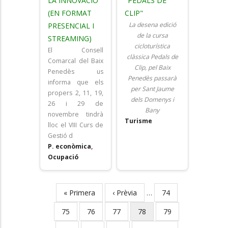
LA INNOVACIÓ
"PEDALS DE
(EN FORMAT
CLIP"
La desena edició
PRESENCIAL I
de la cursa
STREAMING)
cicloturística
El Consell
clàssica Pedals de
Comarcal del Baix
Clip, pel Baix
Penedès us
Penedès passarà
informa que els
per Sant Jaume
propers 2, 11, 19,
dels Domenys i
26 i 29 de
Bany
novembre tindrà
Turisme
lloc el VIII Curs de
Gestió d
P. econòmica
,
Ocupació
First
« Primera
Previous
‹ Prèvia
…
Page
74
Pagination
page
page
Page
75
Page
76
Page
77
Current
78
Page
79
page