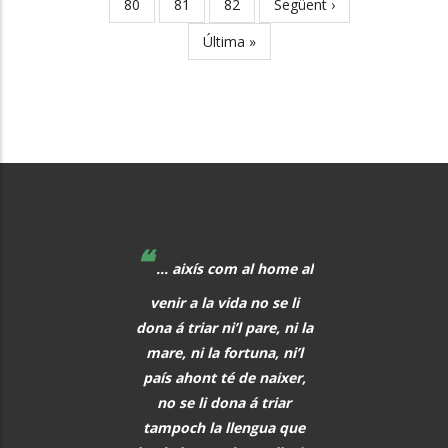
Page
80
Page
81
Page
82
Next
Següent ›
page
Last
Última »
page
❝
❝
 educadors hem de
... aixís com al home al
La música, aq
r al davant, i quan
venir a la vida no se li
meravellós lleng
eix alguna cosa, o
dona á triar ni’l pare, ni la
universal, hauria 
s i tot abans que
mare, ni la fortuna, ni’l
font de comunic
aregui, hem de
país ahont té de naixer,
entre tots els h
rar els alumnes per
no se li dona á triar
PAU CAS
ò que els vindrà a
tampoch la llengua que
DEFILLÓ