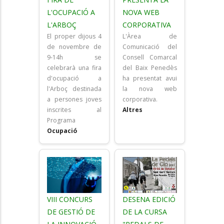
L'OCUPACIÓ A
NOVA WEB
L'ARBOÇ
CORPORATIVA
El proper dijous 4
L'Àrea de
de novembre de
Comunicació del
9-14h se
Consell Comarcal
celebrarà una fira
del Baix Penedès
d'ocupació a
ha presentat avui
l'Arboç destinada
la nova web
a persones joves
corporativa.
inscrites al
Altres
Programa
Ocupació
VIII CONCURS
DESENA EDICIÓ
DE GESTIÓ DE
DE LA CURSA