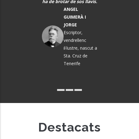
sobre.
ha de brotar de sos llavis.
Músic, n
MARTA
ANGEL
El Vendrel
ÀNGELA MATA
GUIMERÀ I
GARRIGA
JORGE
Política i
Escriptor,
pedagoga
vendrellenc
il·lustre, nascut a
Sta. Cruz de
Tenerife
Destacats