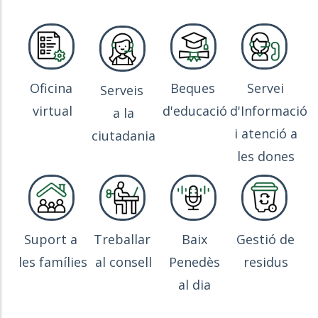
Oficina
Beques
Servei
Serveis
virtual
d'educació
d'Informació
a la
i atenció a
ciutadania
les dones
Suport a
Treballar
Baix
Gestió de
les famílies
al consell
Penedès
residus
al dia