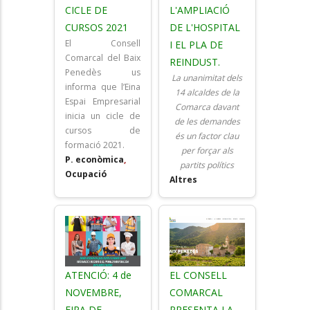
CICLE DE
L'AMPLIACIÓ
CURSOS 2021
DE L'HOSPITAL
El Consell
I EL PLA DE
Comarcal del Baix
REINDUST.
Penedès us
La unanimitat dels
informa que l’Eina
14 alcaldes de la
Espai Empresarial
Comarca davant
inicia un cicle de
de les demandes
cursos de
és un factor clau
formació 2021.
per forçar als
P. econòmica
,
partits polítics
Ocupació
Altres
ATENCIÓ: 4 de
EL CONSELL
NOVEMBRE,
COMARCAL
FIRA DE
PRESENTA LA