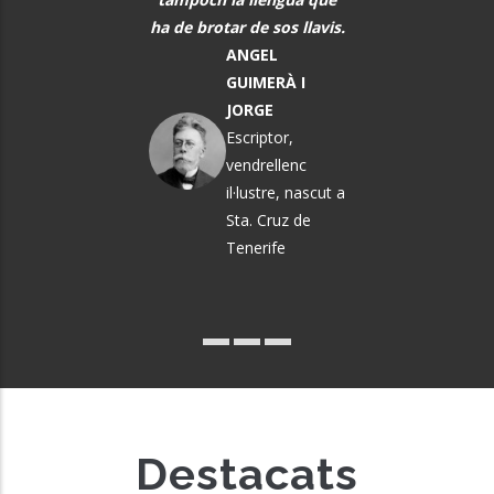
sobre.
ha de brotar de sos llavis.
Músic, n
MARTA
ANGEL
El Vendrel
ÀNGELA MATA
GUIMERÀ I
GARRIGA
JORGE
Política i
Escriptor,
pedagoga
vendrellenc
il·lustre, nascut a
Sta. Cruz de
Tenerife
Destacats