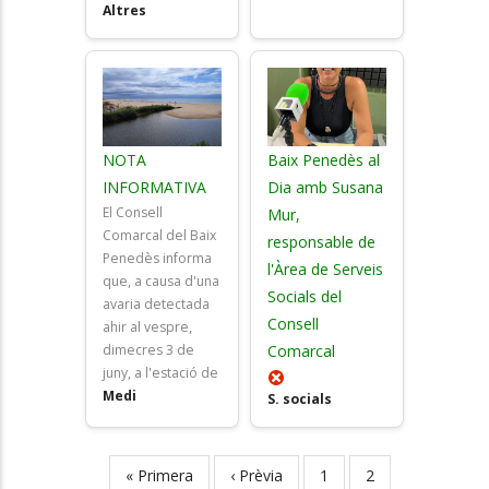
Altres
NOTA
Baix Penedès al
INFORMATIVA
Dia amb Susana
El Consell
Mur,
Comarcal del Baix
responsable de
Penedès informa
l'Àrea de Serveis
que, a causa d'una
Socials del
avaria detectada
Consell
ahir al vespre,
dimecres 3 de
Comarcal
juny, a l'estació de
Medi
S. socials
First
« Primera
Previous
‹ Prèvia
Page
1
Page
2
Pagination