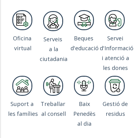
Oficina
Beques
Servei
Serveis
virtual
d'educació
d'Informació
a la
i atenció a
ciutadania
les dones
Suport a
Treballar
Baix
Gestió de
les famílies
al consell
Penedès
residus
al dia