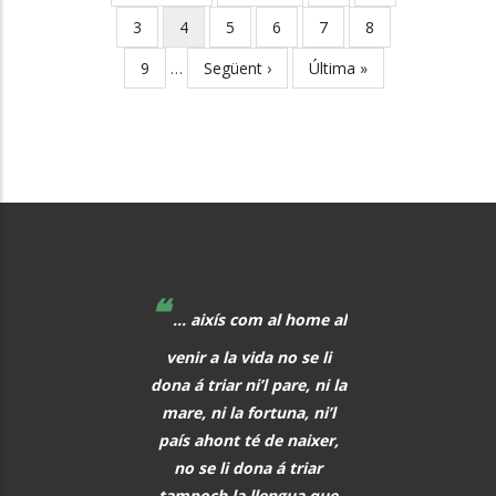
page
page
Page
3
Current
4
Page
5
Page
6
Page
7
Page
8
page
Page
9
…
Next
Següent ›
Last
Última »
page
page
❝
❝
 educadors hem de
... aixís com al home al
La música, aq
r al davant, i quan
venir a la vida no se li
meravellós lleng
eix alguna cosa, o
dona á triar ni’l pare, ni la
universal, hauria 
s i tot abans que
mare, ni la fortuna, ni’l
font de comunic
aregui, hem de
país ahont té de naixer,
entre tots els h
rar els alumnes per
no se li dona á triar
PAU CAS
ò que els vindrà a
tampoch la llengua que
DEFILLÓ