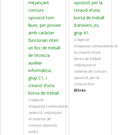
mitjançant
oposició per la
concurs
creació d'una
oposició torn
borsa de treball
lliure, per proveir
d'arxivers_es,
amb caràcter
grup A1
L'objecte
funcionari interí
d'aquesta convocatòria és
un lloc de treball
la creació d'una
de tècnic/a
borsa de treball,
auxiliar
mitjançant el
informàtica,
sistema de concurs
grup C1, i
oposició, per la
creació d'un
creació d'una
Altres
borsa de treball
L'objecte
d'aquesta convocatòria és
la
selecció,
mitjançant
el sistema de
concurs oposició,
amb c