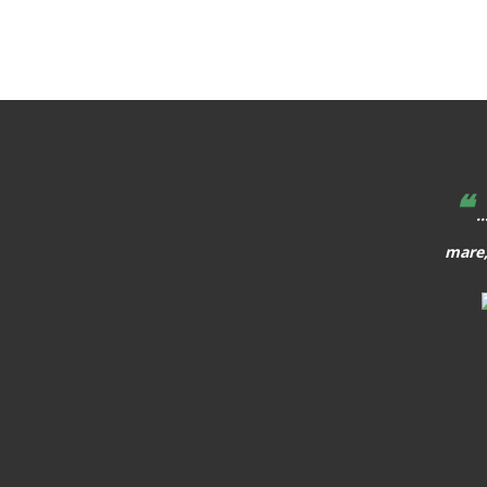
❝
hem de caminar al davant, i quan apareix alguna cosa, o
..
que aparegui, hem de preparar els alumnes per allò que els
mare,
vindrà a sobre.
MARTA ÀNGELA MATA GARRIGA
Política i pedagoga