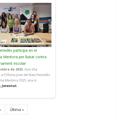
Penedès participa en el
 Mentora per lluitar contra
onament escolar
embre de 2025.
Avui s’ha
 a l’Oficina Jove del Baix Penedès
ma Mentora 2025, una in
ó
,
Joventut
›
Last
Última »
page