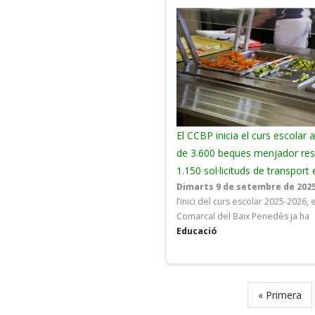
El CCBP inicia el curs escola
de 3.600 beques menjador reso
1.150 sol·licituds de transport
Dimarts 9 de setembre de 2025
l’inici del curs escolar 2025-2026, 
Comarcal del Baix Penedès ja ha
Educació
First
« Primera
Pagination
page