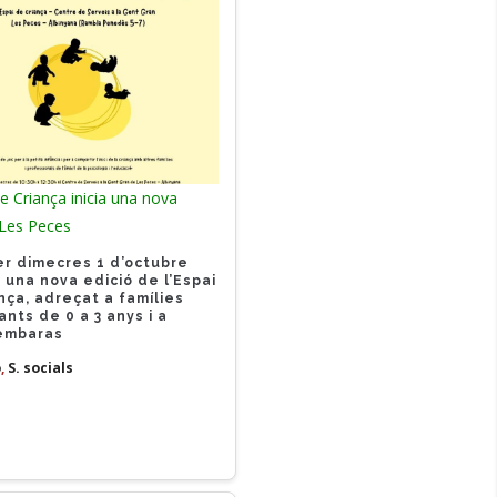
de Criança inicia una nova
 Les Peces
er dimecres 1 d’octubre
 una nova edició de l’Espai
nça, adreçat a famílies
ants de 0 a 3 anys i a
embaras
ó
,
S. socials