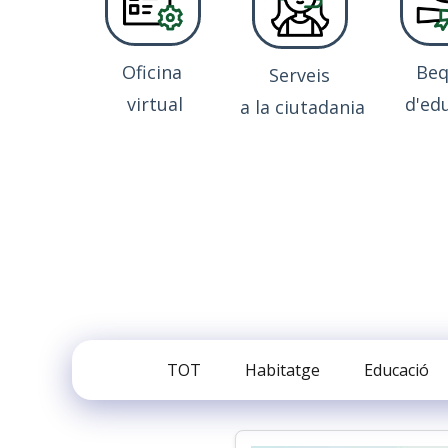
Oficina
Be
Serveis
virtual
d'ed
a la ciutadania
TOT
Habitatge
Educació