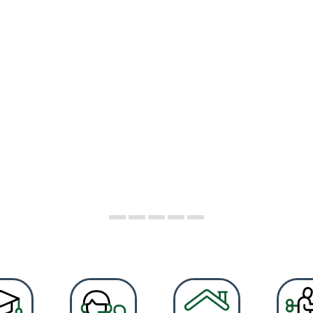
BAIX PE
paisatgística del nostre territori, va des de les platge