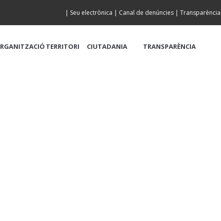
|
Seu electrònica
|
Canal de denúncies
|
Transparència
RGANITZACIÓ
TERRITORI
CIUTADANIA
TRANSPARÈNCIA
DE LA PLATJA A LA 