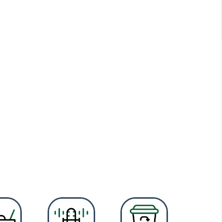
NEDÈS
s de la Costa Daurada a les muntanyes del Montmell.