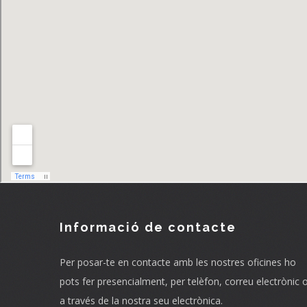
Informació de contacte
Per posar-te en contacte amb les nostres oficines ho
pots fer presencialment, per telèfon, correu electrònic 
a través de la nostra seu electrònica.