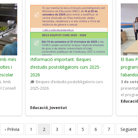
r amb més
INformació important: Beques
El Baix 
ltes i
d’estudis postobligatoris curs 2025-
programa
 escolar
2026
l’aband
.
Amb
🎓 Beques d’estudis postobligatoris curs
3 de set
el Consell
2025-2026
presentat
el progra
Educaci
Educació
,
Joventut
Previous
‹ Prèvia
Page
1
Current
2
Page
3
Page
4
Page
5
Page
6
Page
7
Next
Següent 
page
page
page