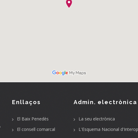
Enllaços
Admin. electrònica
El Baix Penedès
La seu electrònica
o
El consell comarcal
L'Esquema Nacional d'Interope