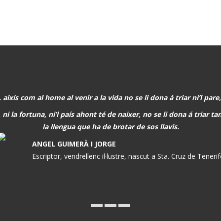
. aixís com al home al venir a la vida no se li dona á triar ni’l pare,
 ni la fortuna, ni’l país ahont té de naixer, no se li dona á triar 
la llengua que ha de brotar de sos llavis.
ANGEL GUIMERÀ I JORGE
Escriptor, vendrellenc il·lustre, nascut a Sta. Cruz de Teneri