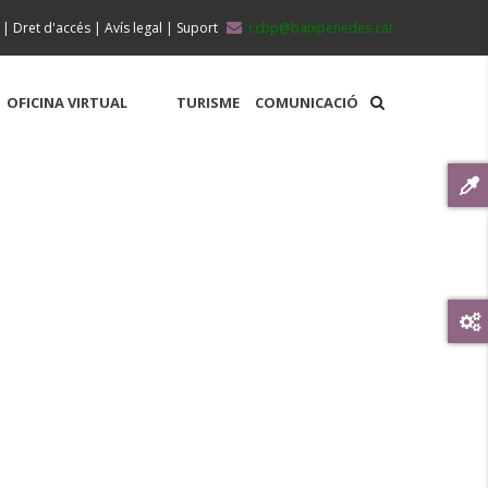
|
Dret d'accés
|
Avís legal
|
Suport
ccbp@baixpenedes.cat
OFICINA VIRTUAL
TURISME
COMUNICACIÓ
MUNTANYA