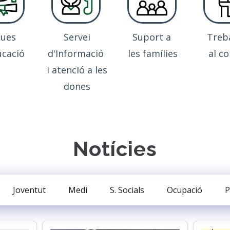
ques
Servei
Suport a
Treb
ucació
d'Informació
les famílies
al co
i atenció a les
dones
Notícies
Joventut
Medi
S. Socials
Ocupació
P