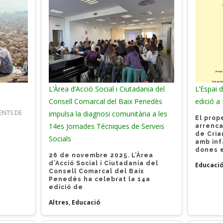
L’Àrea d’Acció Social i Ciutadania del
L’Espai 
Consell Comarcal del Baix Penedès
edició a
ENTS DE
impulsa la diagnosi comunitària a les
El prop
14es Jornades Tècniques de Serveis
arrenca
de Cria
Socials
amb inf
dones 
26 de novembre 2025.
L’Àrea
d’Acció Social i Ciutadania del
Educaci
Consell Comarcal del Baix
Penedès ha celebrat la 14a
edició de
Altres
,
Educació