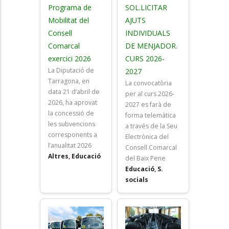
Programa de
SOL.LICITAR
Mobilitat del
AJUTS
Consell
INDIVIDUALS
Comarcal
DE MENJADOR.
exercici 2026
CURS 2026-
La Diputació de
2027
Tarragona, en
La convocatòria
data 21 d’abril de
per al curs 2026-
2026, ha aprovat
2027 es farà de
la concessió de
forma telemàtica
les subvencions
a través de la Seu
corresponents a
Electrònica del
l’anualitat 2026
Consell Comarcal
Altres
,
Educació
del Baix Pene
Educació
,
S.
socials