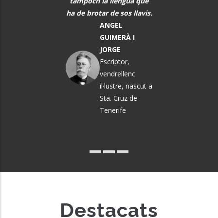
ò que els vindrà a
tampoch la llengua que
DEFILLÓ
sobre.
ha de brotar de sos llavis.
Músic, n
MARTA
ANGEL
El Vendrel
ÀNGELA MATA
GUIMERÀ I
GARRIGA
JORGE
Política i
Escriptor,
pedagoga
vendrellenc
il·lustre, nascut a
Sta. Cruz de
Tenerife
Destacats