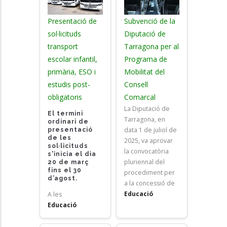
Presentació de
Subvenció de la
sol·licituds
Diputació de
transport
Tarragona per al
escolar infantil,
Programa de
primària, ESO i
Mobilitat del
estudis post-
Consell
obligatoris
Comarcal
La Diputació de
El termini
Tarragona, en
ordinari de
data 1 de juliol de
presentació
de les
2025, va aprovar
sol·licituds
la convocatòria
s'inicia el dia
pluriennal del
20 de març
fins el 30
procediment per
d’agost.
a la concessió de
Educació
A les
Educació