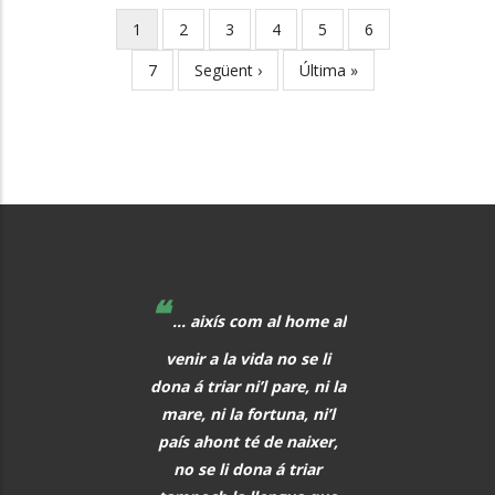
Current
1
Page
2
Page
3
Page
4
Page
5
Page
6
Pagination
page
Page
7
Next
Següent ›
Last
Última »
page
page
❝
❝
 educadors hem de
... aixís com al home al
La música, aq
r al davant, i quan
venir a la vida no se li
meravellós lleng
eix alguna cosa, o
dona á triar ni’l pare, ni la
universal, hauria 
s i tot abans que
mare, ni la fortuna, ni’l
font de comunic
aregui, hem de
país ahont té de naixer,
entre tots els h
rar els alumnes per
no se li dona á triar
PAU CAS