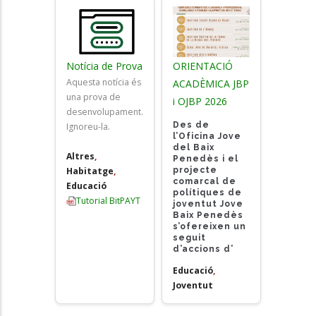
Notícia de Prova
ORIENTACIÓ
Aquesta notícia és
ACADÈMICA JBP
una prova de
i OJBP 2026
desenvolupament.
Des de
Ignoreu-la.
l’Oficina Jove
del Baix
Altres
,
Penedès i el
projecte
Habitatge
,
comarcal de
Educació
polítiques de
Tutorial BitPAYT
joventut Jove
Baix Penedès
s’ofereixen un
seguit
d’accions d’
Educació
,
Joventut