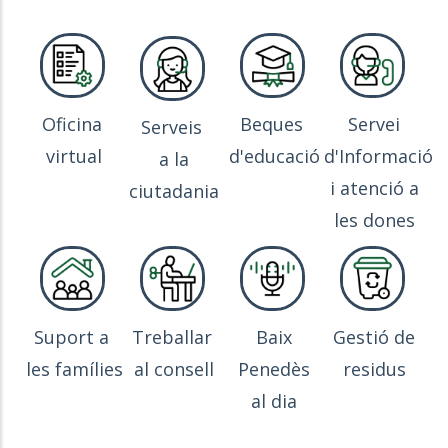
Oficina
Beques
Servei
Serveis
virtual
d'educació
d'Informació
a la
i atenció a
ciutadania
les dones
Suport a
Treballar
Baix
Gestió de
les famílies
al consell
Penedès
residus
al dia