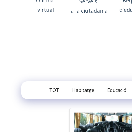
Oficina
Be
Serveis
virtual
d'ed
a la ciutadania
TOT
Habitatge
Educació