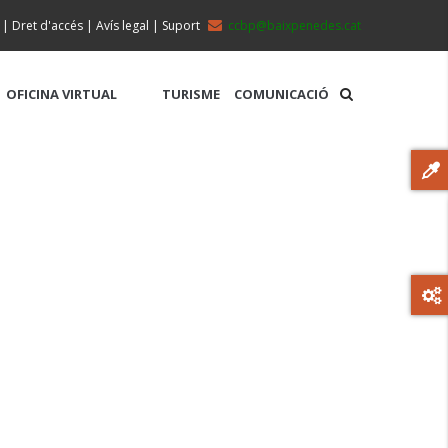
|
Dret d'accés
|
Avís legal
|
Suport
ccbp@baixpenedes.cat
OFICINA VIRTUAL
TURISME
COMUNICACIÓ
MUNTANYA