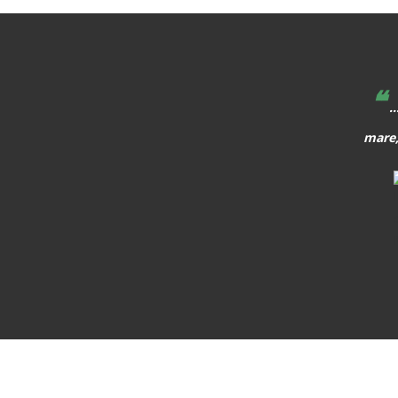
❝
hem de caminar al davant, i quan apareix alguna cosa, o
..
que aparegui, hem de preparar els alumnes per allò que els
mare,
vindrà a sobre.
MARTA ÀNGELA MATA GARRIGA
Política i pedagoga