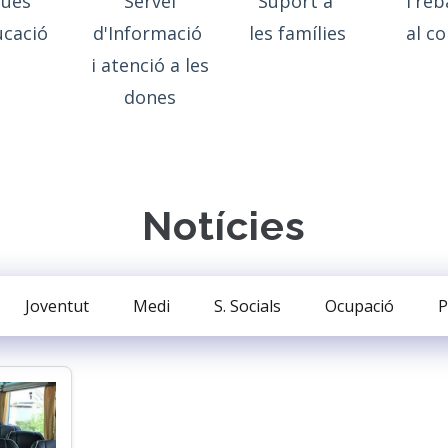
ques
Servei
Suport a
Treb
ucació
d'Informació
les famílies
al co
i atenció a les
dones
Notícies
Joventut
Medi
S. Socials
Ocupació
P