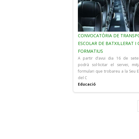
CONVOCATÒRIA DE TRANSP
ESCOLAR DE BATXILLERAT I 
FORMATIUS
A partir d’avui dia 16 de set
podrà sol·licitar el servei, mit
formulari que trobareu a la Seu E
del C
Educació
Pagination