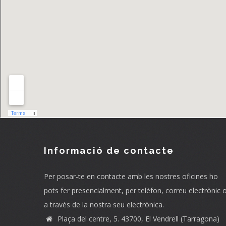
Informació de contacte
Per posar-te en contacte amb les nostres oficines ho
pots fer presencialment, per telèfon, correu electrònic 
a través de la nostra seu electrònica.
Plaça del centre, 5. 43700, El Vendrell (Tarragona)