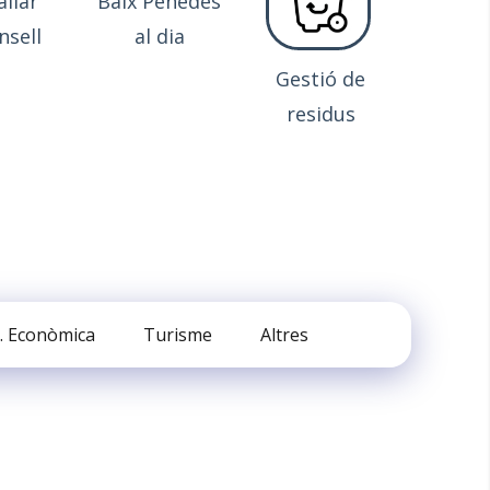
allar
Baix Penedès
nsell
al dia
Gestió de
residus
. Econòmica
Turisme
Altres