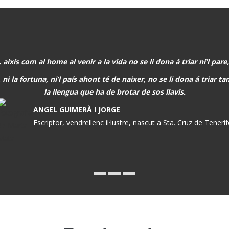
. aixís com al home al venir a la vida no se li dona á triar ni’l pare,
 ni la fortuna, ni’l país ahont té de naixer, no se li dona á triar 
la llengua que ha de brotar de sos llavis.
ANGEL GUIMERÀ I JORGE
Escriptor, vendrellenc il·lustre, nascut a Sta. Cruz de Teneri