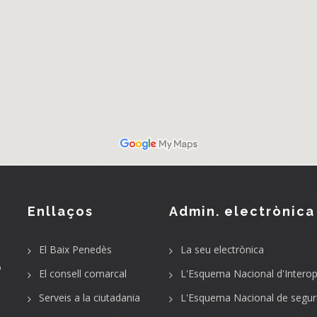
Enllaços
Admin. electrònica
El Baix Penedès
La seu electrònica
o
El consell comarcal
L'Esquema Nacional d'Interope
Serveis a la ciutadania
L'Esquema Nacional de segur