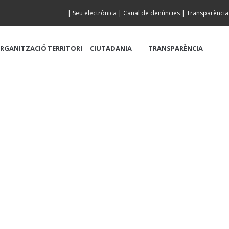
|
Seu electrònica
|
Canal de denúncies
|
Transparència
RGANITZACIÓ
TERRITORI
CIUTADANIA
TRANSPARÈNCIA
DE LA PLATJA A LA 