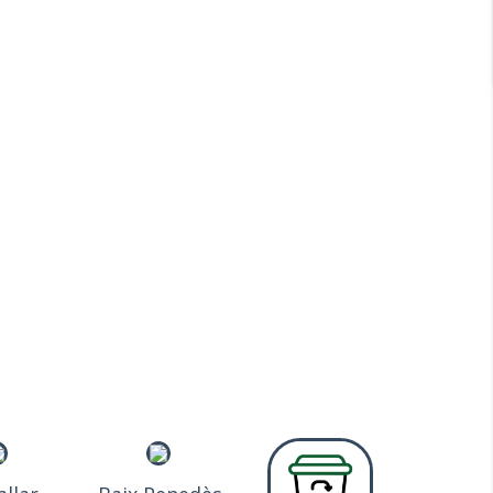
NEDÈS
s de la Costa Daurada a les muntanyes del Montmell.