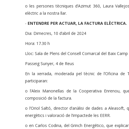
o les persones tècniques d’Azimut 360, Laura Vallej
elèctric a la nostra llar.
-
ENTENDRE PER ACTUAR, LA FACTURA ELÈCTRICA.
Dia: Dimecres, 10 d’abril de 2024
Hora: 17.30 h
Lloc: Sala de Plens del Consell Comarcal del Baix Cam
Passeig Sunyer, 4 de Reus
En la xerrada, moderada pel tècnic de l’Oficina de
participaran:
o l’Aleix Manonellas de la Cooperativa Enrenou, qu
composició de la factura.
o l’Oriol Saltó, director d’anàlisi de dades a Aleasoft,
energètics i valoració de l’impactede les EERR.
o en Carlos Codina, del Grinch Energético, que explicar