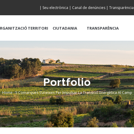
|
Seu electrònica
|
Canal de denúncies
|
Transparència
RGANITZACIÓ
TERRITORI
CIUTADANIA
TRANSPARÈNCIA
Portfolio
Home
-
5 Comarques S’uneixen Per Impulsar La Transició Energètica Al Camp
Breadcrumb