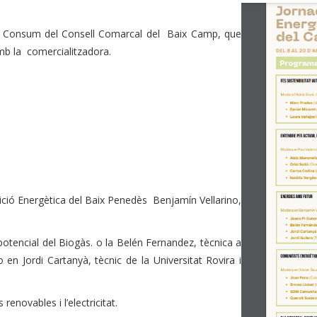
 de Consum del Consell Comarcal del Baix Camp, que
amb la comercialitzadora.
sició Energètica del Baix Penedès Benjamín Vellarino,
 potencial del Biogàs. o la Belén Fernandez, tècnica a
o en Jordi Cartanyà, tècnic de la Universitat Rovira i
 renovables i l’electricitat.