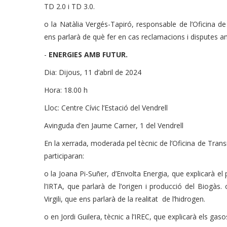
TD 2.0 i TD 3.0.
o la Natàlia Vergés-Tapiró, responsable de l’Oficina
ens parlarà de què fer en cas reclamacions i disputes 
-
ENERGIES AMB FUTUR.
Dia: Dijous, 11 d’abril de 2024
Hora: 18.00 h
Lloc: Centre Cívic l’Estació del Vendrell
Avinguda d’en Jaume Carner, 1 del Vendrell
En la xerrada, moderada pel tècnic de l’Oficina de Tran
participaran:
o la Joana Pi-Suñer, d’Envolta Energia, que explicarà el
l’IRTA, que parlarà de l’origen i producció del Biogàs. 
Virgili, que ens parlarà de la realitat de l’hidrogen.
o en Jordi Guilera, tècnic a l’IREC, que explicarà els gasos