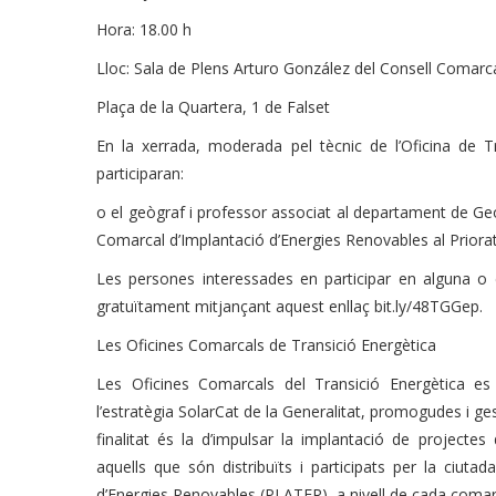
Hora: 18.00 h
Lloc: Sala de Plens Arturo González del Consell Comarca
Plaça de la Quartera, 1 de Falset
En la xerrada, moderada pel tècnic de l’Oficina de 
participaran:
o el geògraf i professor associat al departament de Geo
Comarcal d’Implantació d’Energies Renovables al Priora
Les persones interessades en participar en alguna o e
gratuïtament mitjançant aquest enllaç bit.ly/48TGGep.
Les Oficines Comarcals de Transició Energètica
Les Oficines Comarcals del Transició Energètica e
l’estratègia SolarCat de la Generalitat, promogudes i ges
finalitat és la d’impulsar la implantació de projectes
aquells que són distribuïts i participats per la ciutada
d’Energies Renovables (PLATER), a nivell de cada comar