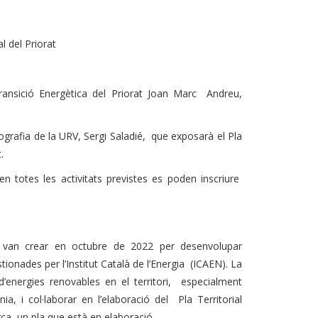
l del Priorat
Transició Energètica del Priorat Joan Marc Andreu,
grafia de la URV, Sergi Saladié, que exposarà el Pla
t.
n totes les activitats previstes es poden inscriure
s van crear en octubre de 2022 per desenvolupar
tionades per l’Institut Català de l’Energia (ICAEN). La
 d’energies renovables en el territori, especialment
nia, i col·laborar en l’elaboració del Pla Territorial
ca, un pla que està en elaboració.