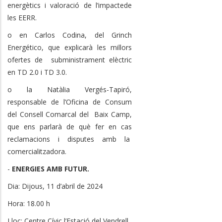
energètics i valoració de l’impactede
les EERR.
o en Carlos Codina, del Grinch
Energético, que explicarà les millors
ofertes de subministrament elèctric
en TD 2.0 i TD 3.0.
o la Natàlia Vergés-Tapiró,
responsable de l’Oficina de Consum
del Consell Comarcal del Baix Camp,
que ens parlarà de què fer en cas
reclamacions i disputes amb la
comercialitzadora.
-
ENERGIES AMB FUTUR.
Dia: Dijous, 11 d’abril de 2024
Hora: 18.00 h
Lloc: Centre Cívic l’Estació del Vendrell