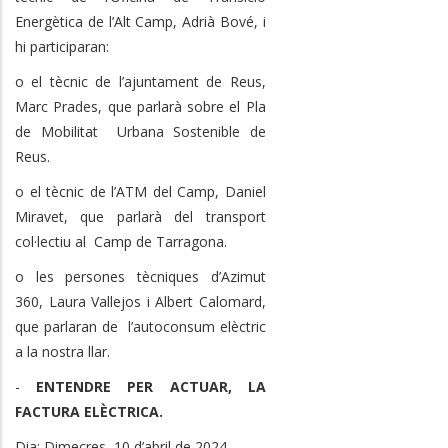
Energètica de l’Alt Camp, Adrià Bové, i
hi participaran:
o el tècnic de l’ajuntament de Reus,
Marc Prades, que parlarà sobre el Pla
de Mobilitat Urbana Sostenible de
Reus.
o el tècnic de l’ATM del Camp, Daniel
Miravet, que parlarà del transport
col·lectiu al Camp de Tarragona.
o les persones tècniques d’Azimut
360, Laura Vallejos i Albert Calomard,
que parlaran de l’autoconsum elèctric
a la nostra llar.
-
ENTENDRE PER ACTUAR, LA
FACTURA ELÈCTRICA.
Dia: Dimecres, 10 d’abril de 2024