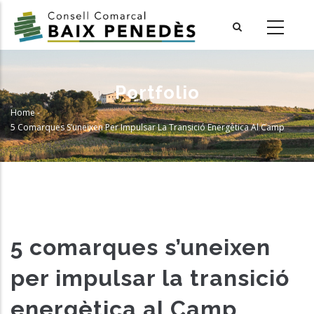
Skip
to
main
content
Portfolio
Home
-
Breadcrumb
5 Comarques S’uneixen Per Impulsar La Transició Energètica Al Camp
5 comarques s’uneixen
per impulsar la transició
energètica al Camp