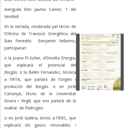
Avinguda d’en Jaume Carner, 1 del
Vendrell
En la xerrada, moderada pel tècnic de
l’Oficina de Transició Energètica del
Baix Penedès Benjamín Vellarino,
participaran:
o la Joana Pi-Suñer, d’Envolta Energia,
que explicarà el potencial del
Biogàs. o la Belén Fernandez, tècnica
a l’IRTA, que parlarà de l’origen i
producció del Biogàs. o en Jordi
Cartanyà, tècnic de la Universitat
Rovira i Virgili, que ens parlarà de la
realitat de l’hidrogen.
o en Jordi Guilera, tècnic a l’IREC, que
explicarà els gasos renovables i