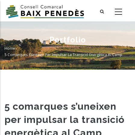
Skip
to
main
content
Portfolio
Home
-
Breadcrumb
5 Comarques S’uneixen Per Impulsar La Transició Energètica Al Camp
5 comarques s’uneixen
per impulsar la transició
energètica al Camp