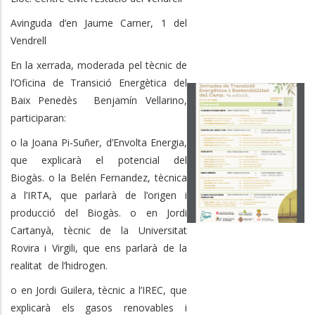
Avinguda d’en Jaume Carner, 1 del
Vendrell
En la xerrada, moderada pel tècnic de
l’Oficina de Transició Energètica del
Baix Penedès Benjamín Vellarino,
participaran:
o la Joana Pi-Suñer, d’Envolta Energia,
que explicarà el potencial del
Biogàs. o la Belén Fernandez, tècnica
a l’IRTA, que parlarà de l’origen i
producció del Biogàs. o en Jordi
Cartanyà, tècnic de la Universitat
Rovira i Virgili, que ens parlarà de la
realitat de l’hidrogen.
o en Jordi Guilera, tècnic a l’IREC, que
explicarà els gasos renovables i