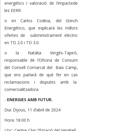
energètics i valoració de l’impactede
les EERR.
o en Carlos Codina, del Grinch
Energético, que explicarà les millors
ofertes de subministrament elèctric
en TD 2.0 i TD 3.0.
o la Natàlia Vergés-Tapiró,
responsable de l’Oficina de Consum
del Consell Comarcal del Baix Camp,
que ens parlarà de què fer en cas
reclamacions i disputes amb la
comercialitzadora.
-
ENERGIES AMB FUTUR.
Dia: Dijous, 11 d’abril de 2024
Hora: 18.00 h
Lloc: Centre Cívic l’Estació del Vendrell