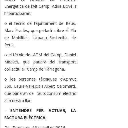
Energètica de l’Alt Camp, Adrià Bové, i
hi participaran:
o el tècnic de l’ajuntament de Reus,
Marc Prades, que parlarà sobre el Pla
de Mobilitat Urbana Sostenible de
Reus.
o el tècnic de l’ATM del Camp, Daniel
Miravet, que parlarà del transport
col·lectiu al Camp de Tarragona.
o les persones tècniques d’Azimut
360, Laura Vallejos i Albert Calomard,
que parlaran de l’autoconsum elèctric
a la nostra llar.
-
ENTENDRE PER ACTUAR, LA
FACTURA ELÈCTRICA.
Dia: Dimecres, 10 d’abril de 2024