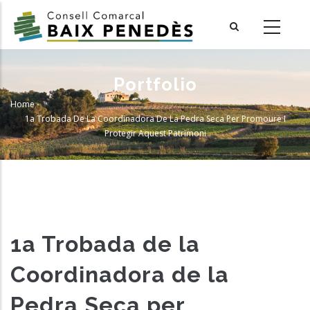
Skip
to
main
content
Portfolio
Home
-
Breadcrumb
1a Trobada De La Coordinadora De La Pedra Seca Per Promoure I
Protegir Aquest Patrimoni
1a Trobada de la
Coordinadora de la
Pedra Seca per