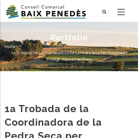
Skip
to
main
content
Portfolio
Home
-
Breadcrumb
1a Trobada De La Coordinadora De La Pedra Seca Per Promoure I
Protegir Aquest Patrimoni
1a Trobada de la
Coordinadora de la
Pedra Seca per