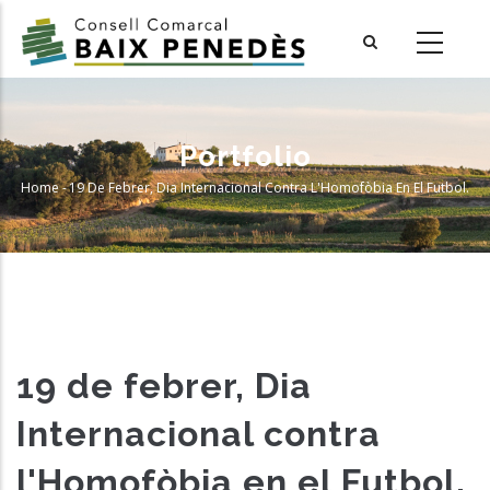
Skip
to
main
content
Portfolio
Home
-
19 De Febrer, Dia Internacional Contra L'Homofòbia En El Futbol.
Breadcrumb
19 de febrer, Dia
Internacional contra
l'Homofòbia en el Futbol.