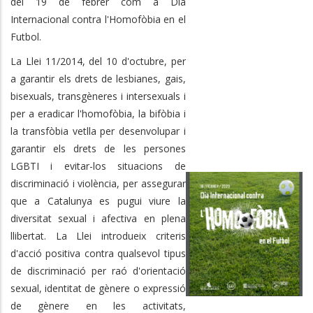
del 19 de febrer com a Dia
Internacional contra l'Homofòbia en el
Futbol.
La Llei 11/2014, del 10 d'octubre, per
a garantir els drets de lesbianes, gais,
bisexuals, transgèneres i intersexuals i
per a eradicar l'homofòbia, la bifòbia i
la transfòbia vetlla per desenvolupar i
garantir els drets de les persones
LGBTI i evitar-los situacions de
discriminació i violència, per assegurar
que a Catalunya es pugui viure la
diversitat sexual i afectiva en plena
llibertat. La Llei introdueix criteris
d'acció positiva contra qualsevol tipus
de discriminació per raó d'orientació
sexual, identitat de gènere o expressió
de gènere en les activitats,