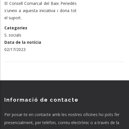
El Consell Comarcal del Baix Penedès
s'uneix a aquesta iniciativa i dona tot
el suport.
Categories
S. socials
Data de la notícia
02/17/2023
Informació de contacte
Per posar-te en contacte amb les nostres oficines ho pots fer
presencialment, per telèfon, correu electrònic o a través de la