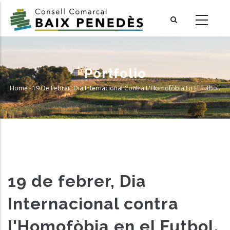
Skip
to
main
content
Portfolio
Home
-
19 De Febrer, Dia Internacional Contra L'Homofòbia En El Futbol.
Breadcrumb
19 de febrer, Dia
Internacional contra
l'Homofòbia en el Futbol.