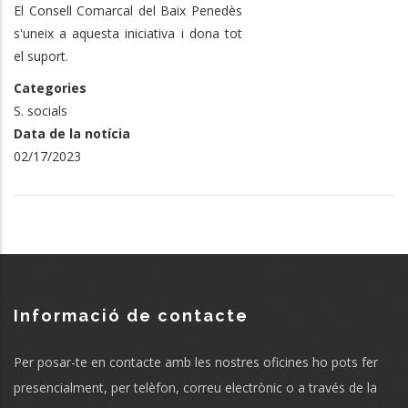
El Consell Comarcal del Baix Penedès
s'uneix a aquesta iniciativa i dona tot
el suport.
Categories
S. socials
Data de la notícia
02/17/2023
Informació de contacte
Per posar-te en contacte amb les nostres oficines ho pots fer
presencialment, per telèfon, correu electrònic o a través de la